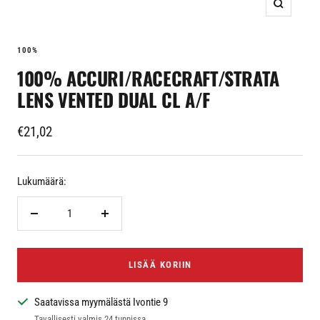
Suurenna
100%
100% ACCURI/RACECRAFT/STRATA
LENS VENTED DUAL CL A/F
Alennushinta
€21,02
Lukumäärä:
Vähennä
Lisää
LISÄÄ KORIIN
Saatavissa myymälästä Ivontie 9
Tavallisesti valmis 24 tunnissa