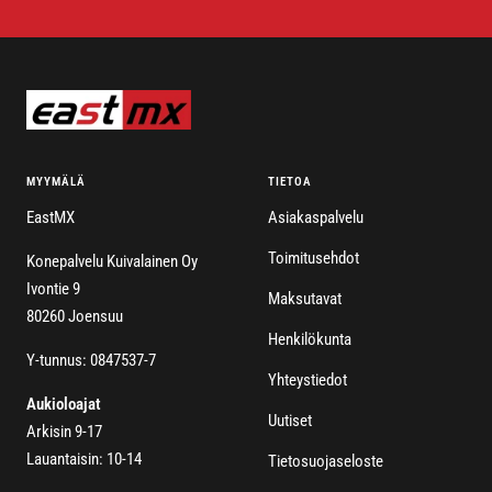
MYYMÄLÄ
TIETOA
EastMX
Asiakaspalvelu
Toimitusehdot
Konepalvelu Kuivalainen Oy
Ivontie 9
Maksutavat
80260 Joensuu
Henkilökunta
Y-tunnus: 0847537-7
Yhteystiedot
Aukioloajat
Uutiset
Arkisin 9-17
Lauantaisin: 10-14
Tietosuojaseloste