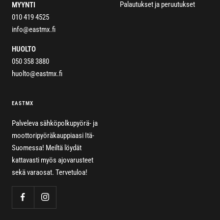
Palautukset ja peruutukset
MYYNTI
010 419 4525
info@eastmx.fi
HUOLTO
050 358 3880
huolto@eastmx.fi
EASTMX
Palveleva sähköpolkupyörä- ja
moottoripyöräkauppiaasi Itä-
Suomessa! Meiltä löydät
kattavasti myös ajovarusteet
sekä varaosat. Tervetuloa!