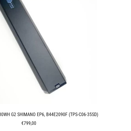
30WH G2 SHIMANO EP6, B44E2090F (TPS-C06-35SD)
Alennushinta
€799,00