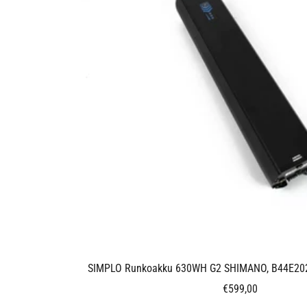
SIMPLO Runkoakku 630WH G2 SHIMANO, B44E202
Alennushinta
€599,00