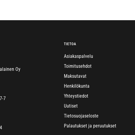
TIETOA
Asiakaspalvelu
Toimitusehdot
alainen Oy
Maksutavat
Henkilökunta
Yhteystiedot
7-7
Uutiset
Tietosuojaseloste
Palautukset ja peruutukset
4