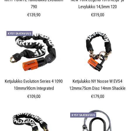
790
Levylukko 14,5mm 120
Alennushinta
Alennushinta
€139,90
€319,00
KYSY SAATAVUUS
Ketjulukko Evolution Series 4 1090
Ketjulukko NY Noose W EVS4
10mmx90cm Integrated
12mmx75cm Disc 14mm Shackle
Alennushinta
Alennushinta
€109,00
€179,00
KYSY SAATAVUUS