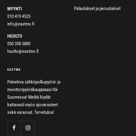
Palautukset ja peruutukset
MYYNTI
010 419 4525
info@eastmx.fi
HUOLTO
050 358 3880
huolto@eastmx.fi
EASTMX
Palveleva sähköpolkupyörä- ja
moottoripyöräkauppiaasi Itä-
Suomessa! Meiltä löydät
kattavasti myös ajovarusteet
sekä varaosat. Tervetuloa!