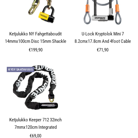
Ketjulukko NY Fahgettaboudit
U-Lock Kryptolok Mini 7
14mmx100cm Disc 15mm Shackle
8.2cmx17.8cm And 4foot Cable
Alennushinta
Alennushinta
€199,90
€71,90
KYSY SAATAVUUS
Ketjulukko Keeper 712 32inch
7mmx120cm Integrated
Alennushinta
€69,00